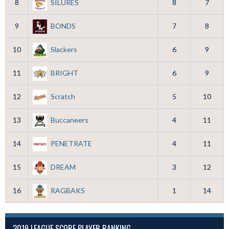
8
SILURES
8
7
9
BONDS
7
8
10
Slackers
6
9
11
BRIGHT
6
9
12
Scratch
5
10
13
Buccaneers
4
11
14
PENETRATE
4
11
15
DREAM
3
12
16
RAGBAKS
1
14
2019 LEAGUE SCORE PLAYER RANKING