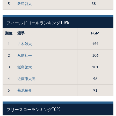
5
飯島啓太
38
フィールドゴールランキングTOP5
順位
選手
FGM
1
古木雄太
154
2
永島壮平
106
3
飯島啓太
101
4
近藤康太郎
96
5
菊池祐介
91
フリースローランキングTOP5