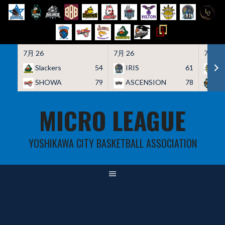
7月 26
7月 26
7月 26
Slackers
54
IRIS
61
HO
SHOWA
79
ASCENSION
78
A
Skip
MICRO LEAGUE
to
content
YOSHIKAWA CITY BASKETBALL ASSOCIATION