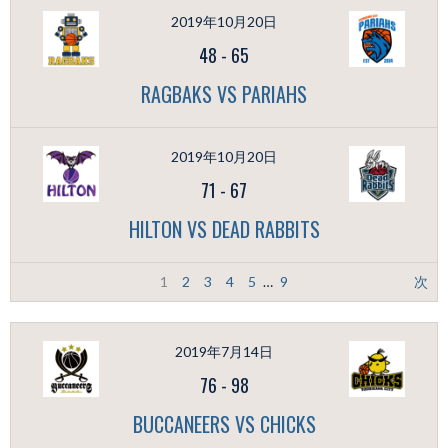
2019年10月20日
48
-
65
RAGBAKS VS PARIAHS
2019年10月20日
71
-
67
HILTON VS DEAD RABBITS
1
2
3
4
5
…
9
次
2019年7月14日
76
-
98
BUCCANEERS VS CHICKS