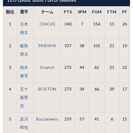
順位
選手
チーム
PTS
3PM
FGM
FTM
PF
1
古木
CHICKS
340
7
154
11
26
雄太
2
飯島
PARIAHS
337
38
101
21
10
啓太
3
柏木
Scratch
275
44
61
21
22
健育
4
五十
BOSTON
273
34
66
39
17
嵐哲
也
5
及川
Buccaneers
259
57
41
6
15
和也