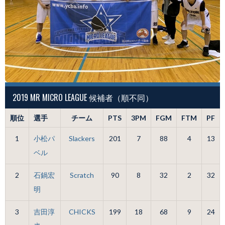
2019 MR MICRO LEAGUE 候補者（順不同）
順位
選手
チーム
PTS
3PM
FGM
FTM
PF
1
小松パ
Slackers
201
7
88
4
13
ベル
2
石鍋宏
Scratch
90
8
32
2
32
明
3
吉田淳
CHICKS
199
18
68
9
24