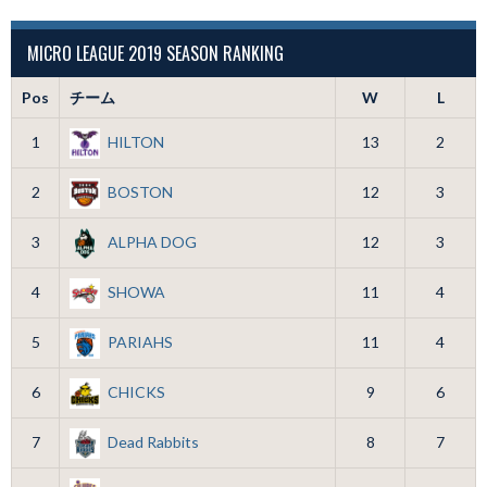
MICRO LEAGUE 2019 SEASON RANKING
Pos
チーム
W
L
1
HILTON
13
2
2
BOSTON
12
3
3
ALPHA DOG
12
3
4
SHOWA
11
4
5
PARIAHS
11
4
6
CHICKS
9
6
7
Dead Rabbits
8
7