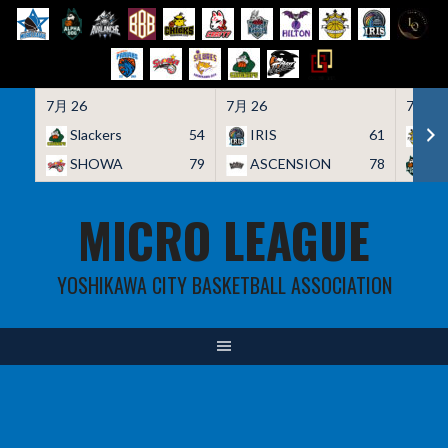
7月 26
7月 26
7月 26
Slackers
54
IRIS
61
HO
SHOWA
79
ASCENSION
78
A
Skip
MICRO LEAGUE
to
content
YOSHIKAWA CITY BASKETBALL ASSOCIATION