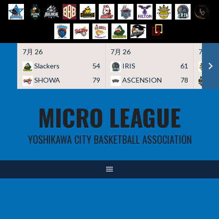
7月 26
7月 26
7月 26
Slackers
54
IRIS
61
HO
SHOWA
79
ASCENSION
78
A
Skip
MICRO LEAGUE
to
content
YOSHIKAWA CITY BASKETBALL ASSOCIATION