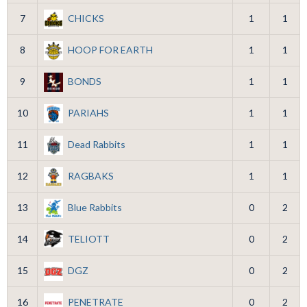
7
CHICKS
1
1
8
HOOP FOR EARTH
1
1
9
BONDS
1
1
10
PARIAHS
1
1
11
Dead Rabbits
1
1
12
RAGBAKS
1
1
13
Blue Rabbits
0
2
14
TELIOTT
0
2
15
DGZ
0
2
16
PENETRATE
0
2