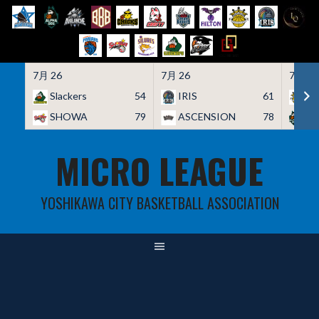
7月 26
7月 26
7月 26
Slackers
54
IRIS
61
HO
SHOWA
79
ASCENSION
78
A
Skip
MICRO LEAGUE
to
content
YOSHIKAWA CITY BASKETBALL ASSOCIATION