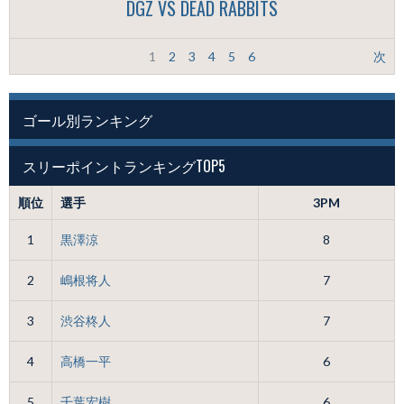
DGZ VS DEAD RABBITS
1
2
3
4
5
6
次
ゴール別ランキング
スリーポイントランキングTOP5
順位
選手
3PM
1
黒澤涼
8
2
嶋根将人
7
3
渋谷柊人
7
4
高橋一平
6
5
千葉宏樹
6