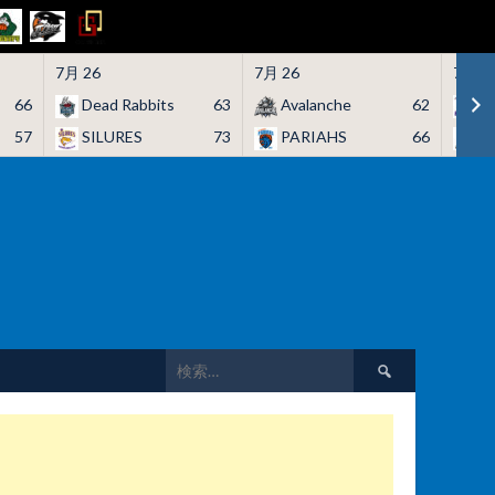
7月 26
7月 26
7月 2
66
Dead Rabbits
63
Avalanche
62
H
57
SILURES
73
PARIAHS
66
C
検
索: