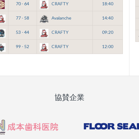
70 - 64
CRAFTY
18:40
77 - 58
Avalanche
14:40
53 - 44
CRAFTY
09:20
99 - 52
CRAFTY
12:00
協賛企業