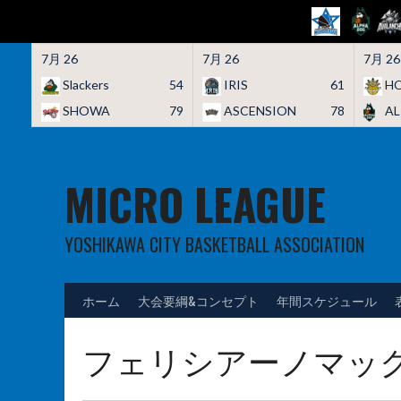
7月 26
7月 26
7月 26
Slackers
54
IRIS
61
HO
SHOWA
79
ASCENSION
78
A
Skip
to
content
MICRO LEAGUE
YOSHIKAWA CITY BASKETBALL ASSOCIATION
ホーム
大会要綱&コンセプト
年間スケジュール
フェリシアーノマッ