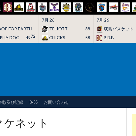
7月 26
7月 26
OP FOR EARTH
TELIOTT
88
荻島バスケット
72
LPHA DOG
49
CHICKS
58
B.B.B
表彰及び記録
O-35
お問い合わせ
クケネット