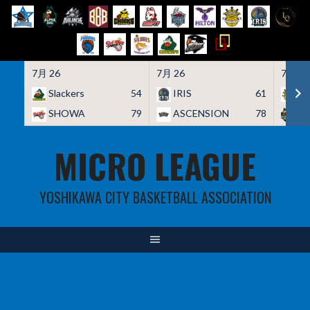
7月 26
7月 26
7月 26
Slackers
54
IRIS
61
HO
SHOWA
79
ASCENSION
78
A
Skip
MICRO LEAGUE
to
content
YOSHIKAWA CITY BASKETBALL ASSOCIATION