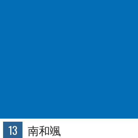
13
南和颯