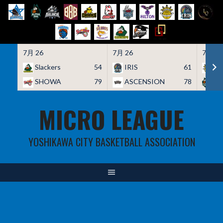
7月 26
7月 26
7月 26
Slackers
54
IRIS
61
HO
SHOWA
79
ASCENSION
78
A
Skip
MICRO LEAGUE
to
content
YOSHIKAWA CITY BASKETBALL ASSOCIATION