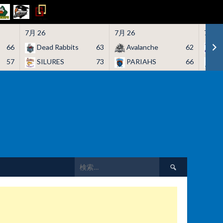
7月 26
7月 26
7月 2
66
Dead Rabbits
63
Avalanche
62
H
57
SILURES
73
PARIAHS
66
C
検
索: