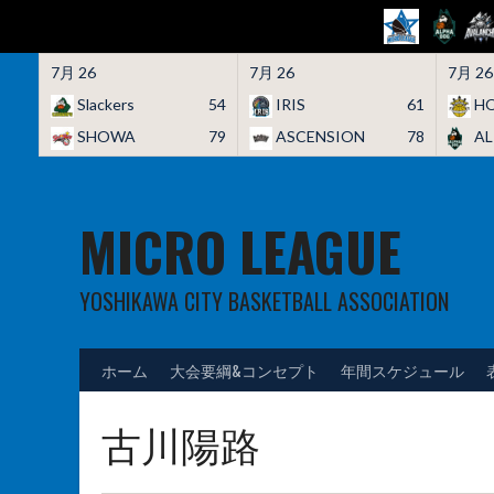
7月 26
7月 26
7月 26
Slackers
54
IRIS
61
HO
SHOWA
79
ASCENSION
78
A
Skip
to
content
MICRO LEAGUE
YOSHIKAWA CITY BASKETBALL ASSOCIATION
ホーム
大会要綱&コンセプト
年間スケジュール
古川陽路