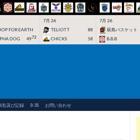
7月 26
7月 26
OP FOR EARTH
TELIOTT
88
荻島バスケット
72
LPHA DOG
49
CHICKS
58
B.B.B
表彰及び記録
O-35
お問い合わせ