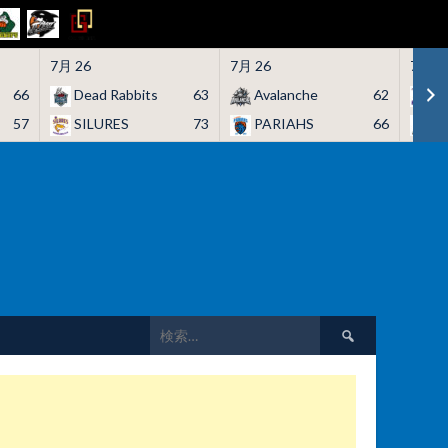
7月 26
7月 26
7月 2
66
Dead Rabbits
63
Avalanche
62
H
57
SILURES
73
PARIAHS
66
C
検
索: