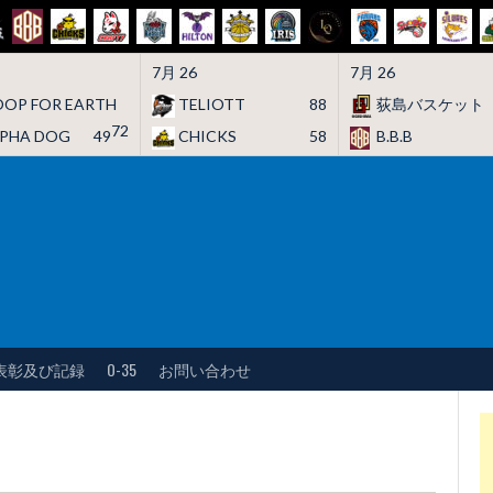
7月 26
7月 26
OP FOR EARTH
TELIOTT
88
荻島バスケット
72
LPHA DOG
49
CHICKS
58
B.B.B
表彰及び記録
O-35
お問い合わせ