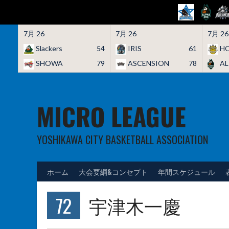
7月 26
7月 26
7月 26
Slackers
54
IRIS
61
HO
SHOWA
79
ASCENSION
78
A
Skip
to
content
MICRO LEAGUE
YOSHIKAWA CITY BASKETBALL ASSOCIATION
ホーム
大会要綱&コンセプト
年間スケジュール
72
宇津木一慶