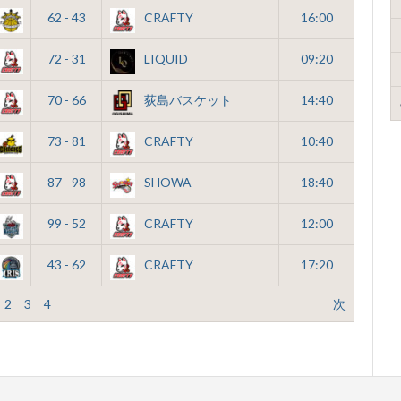
62 - 43
CRAFTY
16:00
72 - 31
LIQUID
09:20
70 - 66
荻島バスケット
14:40
73 - 81
CRAFTY
10:40
87 - 98
SHOWA
18:40
99 - 52
CRAFTY
12:00
43 - 62
CRAFTY
17:20
2
3
4
次