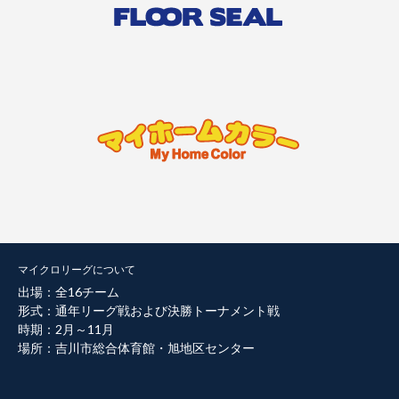
マイクロリーグについて
出場：全16チーム
形式：通年リーグ戦および決勝トーナメント戦
時期：2月～11月
場所：吉川市総合体育館・旭地区センター