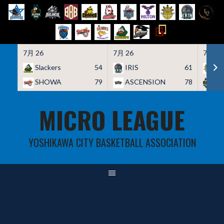
7月 26
7月 26
7月 26
Slackers
54
IRIS
61
HO
SHOWA
79
ASCENSION
78
A
Skip
MICRO LEAGUE
to
content
YOSHIKAWA CITY BASKETBALL ASSOCIATION