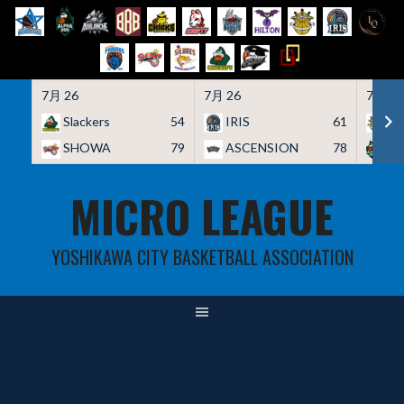
7月 26
7月 26
7月 26
Slackers
54
IRIS
61
HO
SHOWA
79
ASCENSION
78
A
Skip
MICRO LEAGUE
to
content
YOSHIKAWA CITY BASKETBALL ASSOCIATION