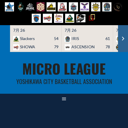
7月 26
7月 26
7月 26
Slackers
54
IRIS
61
HO
SHOWA
79
ASCENSION
78
A
Skip
MICRO LEAGUE
to
content
YOSHIKAWA CITY BASKETBALL ASSOCIATION