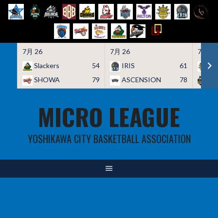
7月 26
7月 26
7月 26
Slackers
54
IRIS
61
HO
SHOWA
79
ASCENSION
78
A
Skip
MICRO LEAGUE
to
content
YOSHIKAWA CITY BASKETBALL ASSOCIATION