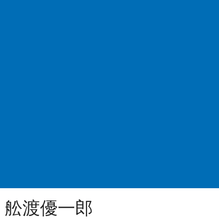
舩渡優一郎