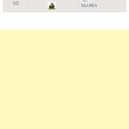
1日
SILURES