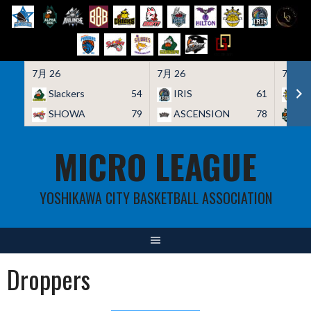
7月 26
7月 26
7月 26
Slackers
54
IRIS
61
HO
SHOWA
79
ASCENSION
78
A
Skip
MICRO LEAGUE
to
content
YOSHIKAWA CITY BASKETBALL ASSOCIATION
Droppers