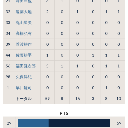
21
澤田隼也
3
1
0
0
0
1
32
遠藤大地
2
0
1
0
1
1
33
丸山星矢
0
0
0
0
0
0
34
高橋弘有
0
0
0
0
0
0
39
菅波耕作
0
0
0
0
0
0
44
佐藤耕平
1
0
0
1
1
1
56
福田謙次郎
5
1
1
0
1
1
98
久保洋紀
0
0
0
0
0
0
1
早川錠司
0
0
0
0
1
0
トータル
59
8
16
3
8
10
PTS
29
59