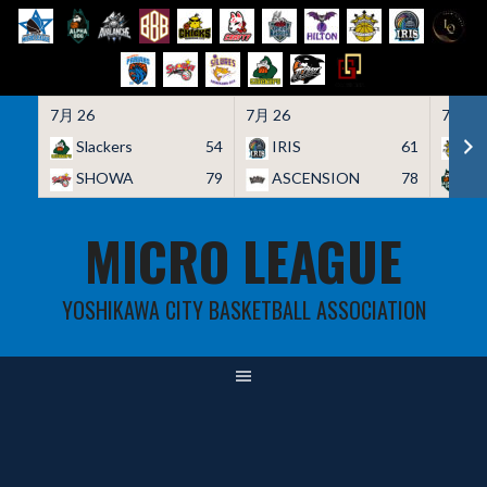
7月 26
7月 26
7月 26
Slackers
54
IRIS
61
HO
SHOWA
79
ASCENSION
78
A
Skip
MICRO LEAGUE
to
content
YOSHIKAWA CITY BASKETBALL ASSOCIATION