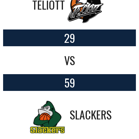
TELIOTT
29
VS
59
SLACKERS