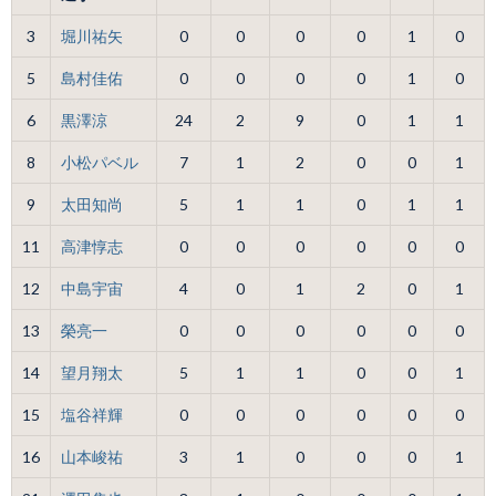
3
堀川祐矢
0
0
0
0
1
0
5
島村佳佑
0
0
0
0
1
0
6
黒澤涼
24
2
9
0
1
1
8
小松パベル
7
1
2
0
0
1
9
太田知尚
5
1
1
0
1
1
11
高津惇志
0
0
0
0
0
0
12
中島宇宙
4
0
1
2
0
1
13
榮亮一
0
0
0
0
0
0
14
望月翔太
5
1
1
0
0
1
15
塩谷祥輝
0
0
0
0
0
0
16
山本峻祐
3
1
0
0
0
1