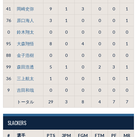
41
岡崎史弥
9
1
3
0
0
1
76
原口海人
3
1
0
0
0
1
0
鈴木翔太
0
0
0
0
0
0
95
大森翔悟
8
0
4
0
0
1
88
金子浩樹
0
0
0
0
0
0
99
森田浩透
5
1
0
2
3
1
36
三上航太
1
0
0
1
0
1
9
吉田和哉
0
0
0
0
0
0
トータル
29
3
8
4
7
7
SLACKERS
#
選手
PTS
3PM
FGM
FTM
PF
MR