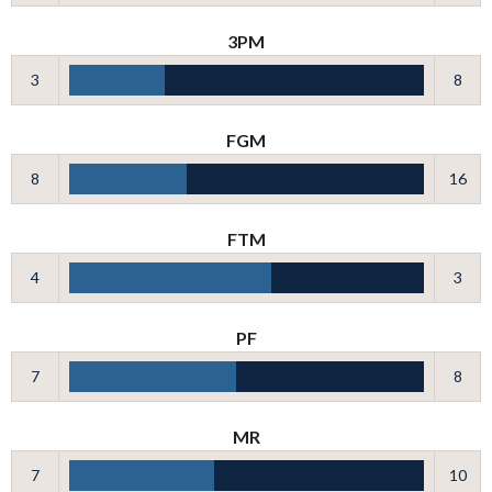
3PM
3
8
FGM
8
16
FTM
4
3
PF
7
8
MR
7
10