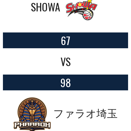
SHOWA
67
VS
98
ファラオ埼玉