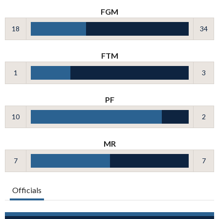
FGM
18
34
FTM
1
3
PF
10
2
MR
7
7
Officials