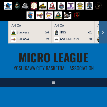
7月 26
7月 26
7月 26
Slackers
54
IRIS
61
HO
SHOWA
79
ASCENSION
78
A
Skip
MICRO LEAGUE
to
content
YOSHIKAWA CITY BASKETBALL ASSOCIATION