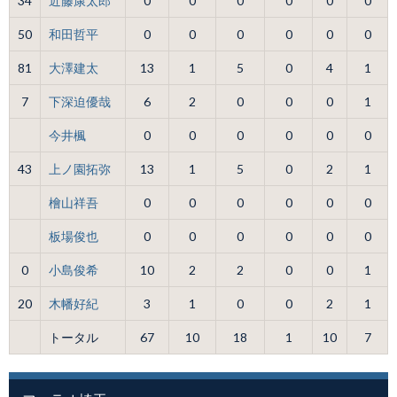
34
近藤康太郎
0
0
0
0
0
0
50
和田哲平
0
0
0
0
0
0
81
大澤建太
13
1
5
0
4
1
7
下深迫優哉
6
2
0
0
0
1
今井楓
0
0
0
0
0
0
43
上ノ園拓弥
13
1
5
0
2
1
檜山祥吾
0
0
0
0
0
0
板場俊也
0
0
0
0
0
0
0
小島俊希
10
2
2
0
0
1
20
木幡好紀
3
1
0
0
2
1
トータル
67
10
18
1
10
7