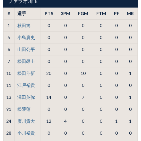
ファラオ埼玉
#
選手
PTS
3PM
FGM
FTM
PF
MR
1
秋田篤
0
0
0
0
0
0
5
小島慶史
0
0
0
0
0
0
6
山田公平
0
0
0
0
0
0
7
松田昂士
0
0
0
0
0
0
10
松田斗新
20
0
10
0
0
1
11
江戸裕貴
0
0
0
0
0
0
13
澤田英弥
14
0
7
0
0
1
91
松隈蓮
0
0
0
0
0
0
24
廣川貴大
12
4
0
0
1
1
28
小川裕貴
0
0
0
0
0
0