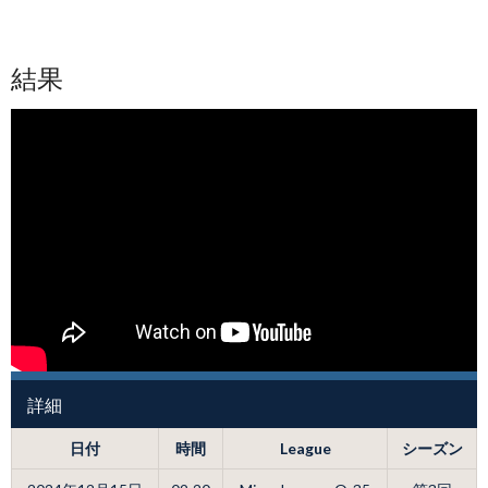
結果
詳細
日付
時間
League
シーズン