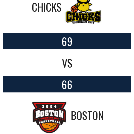
CHICKS
69
VS
66
BOSTON