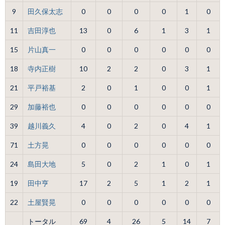
9
田久保太志
0
0
0
0
1
0
11
吉田淳也
13
0
6
1
3
1
15
片山真一
0
0
0
0
0
0
18
寺内正樹
10
2
2
0
3
1
21
平戸裕基
2
0
1
0
0
1
29
加藤裕也
0
0
0
0
0
0
39
越川義久
4
0
2
0
4
1
71
土方晃
0
0
0
0
0
0
24
島田大地
5
0
2
1
0
1
19
田中亨
17
2
5
1
2
1
22
土屋賢晃
0
0
0
0
0
0
トータル
69
4
26
5
14
7