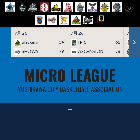
7月 26
7月 26
7月 26
Slackers
54
IRIS
61
HO
SHOWA
79
ASCENSION
78
A
Skip
MICRO LEAGUE
to
content
YOSHIKAWA CITY BASKETBALL ASSOCIATION