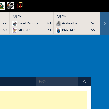
7月 26
7月 26
7月 2
66
Dead Rabbits
63
Avalanche
62
H
57
SILURES
73
PARIAHS
66
C
検
索: