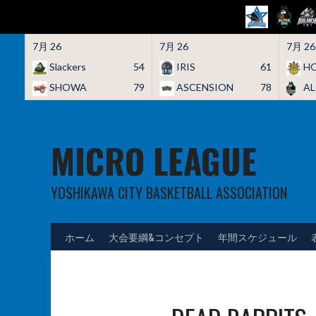
7月 26
7月 26
7月 26
Slackers
54
IRIS
61
HO
SHOWA
79
ASCENSION
78
A
Skip
to
content
MICRO LEAGUE
YOSHIKAWA CITY BASKETBALL ASSOCIATION
ホーム
大会要綱&コンセプト
年間スケジュール