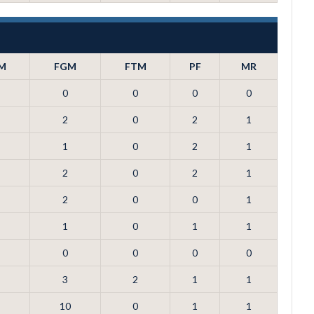
M
FGM
FTM
PF
MR
0
0
0
0
2
0
2
1
1
0
2
1
2
0
2
1
2
0
0
1
1
0
1
1
0
0
0
0
3
2
1
1
10
0
1
1