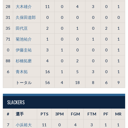
28
大木雄介
11
0
4
3
0
1
31
久保田道郎
0
0
0
0
0
0
35
田代亘
2
0
1
0
2
1
71
菊池祐介
1
0
0
1
0
1
0
伊藤圭祐
3
1
0
0
0
1
88
杉橋拓磨
4
0
2
0
0
1
6
青木拓
16
1
5
3
0
1
トータル
56
4
18
8
6
9
SLACKERS
#
選手
PTS
3PM
FGM
FTM
PF
MR
7
小浜裕大
11
0
4
3
1
1