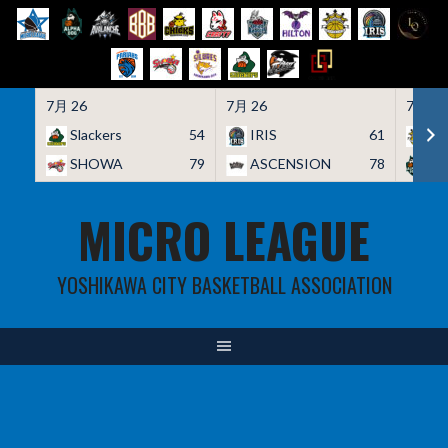
7月 26
7月 26
7月 26
Slackers
54
IRIS
61
HO
SHOWA
79
ASCENSION
78
A
Skip
MICRO LEAGUE
to
content
YOSHIKAWA CITY BASKETBALL ASSOCIATION