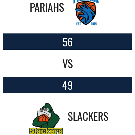
PARIAHS
56
VS
49
SLACKERS