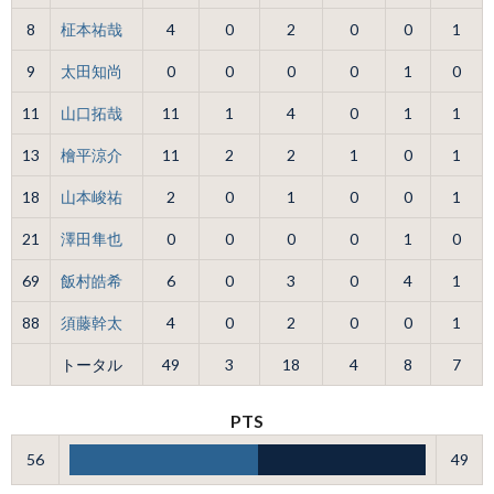
8
柾本祐哉
4
0
2
0
0
1
9
太田知尚
0
0
0
0
1
0
11
山口拓哉
11
1
4
0
1
1
13
檜平涼介
11
2
2
1
0
1
18
山本峻祐
2
0
1
0
0
1
21
澤田隼也
0
0
0
0
1
0
69
飯村皓希
6
0
3
0
4
1
88
須藤幹太
4
0
2
0
0
1
トータル
49
3
18
4
8
7
PTS
56
49