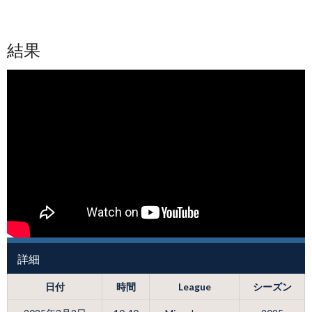
結果
詳細
日付
時間
League
シーズン