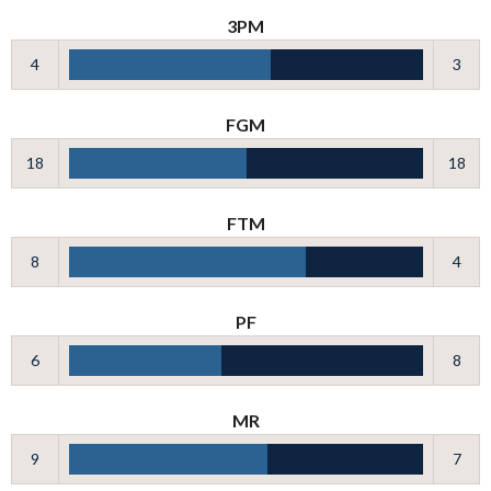
3PM
4
3
FGM
18
18
FTM
8
4
PF
6
8
MR
9
7