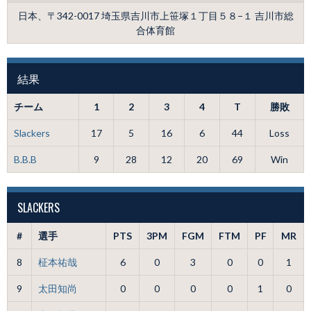
日本、〒342-0017 埼玉県吉川市上笹塚１丁目５８−１ 吉川市総
合体育館
結果
チーム
1
2
3
4
T
勝敗
Slackers
17
5
16
6
44
Loss
B.B.B
9
28
12
20
69
Win
SLACKERS
#
選手
PTS
3PM
FGM
FTM
PF
MR
8
柾本祐哉
6
0
3
0
0
1
9
太田知尚
0
0
0
0
1
0