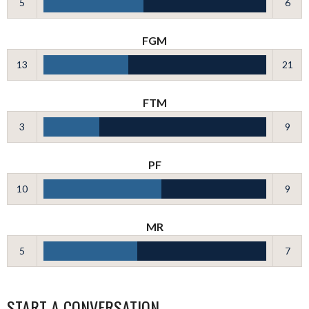
5
6
FGM
13
21
FTM
3
9
PF
10
9
MR
5
7
START A CONVERSATION