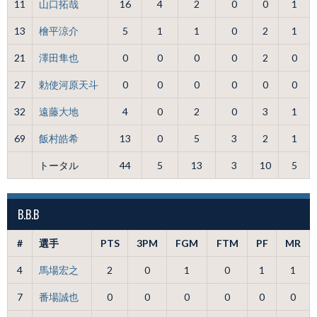
11
山口拓哉
16
4
2
0
0
1
13
檜平涼介
5
1
1
0
2
1
21
澤田隼也
0
0
0
0
2
0
27
勅使河原天斗
0
0
0
0
0
0
32
遠藤大地
4
0
2
0
3
1
69
飯村皓希
13
0
5
3
2
1
トータル
44
5
13
3
10
5
B.B.B
#
選手
PTS
3PM
FGM
FTM
PF
MR
4
馬場宏之
2
0
1
0
1
1
7
番場誠也
0
0
0
0
0
0