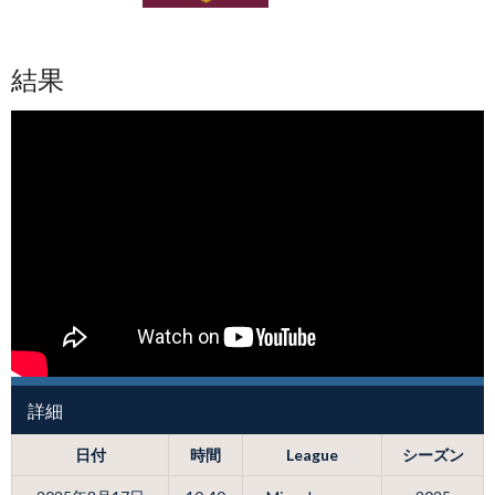
結果
詳細
日付
時間
League
シーズン