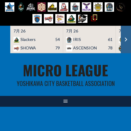
7月 26
7月 26
7月 26
Slackers
54
IRIS
61
HO
SHOWA
79
ASCENSION
78
A
Skip
MICRO LEAGUE
to
content
YOSHIKAWA CITY BASKETBALL ASSOCIATION