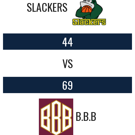
SLACKERS
44
VS
69
B.B.B