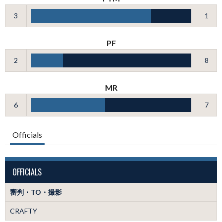
3
1
PF
2
8
MR
6
7
Officials
OFFICIALS
審判・TO・撮影
CRAFTY