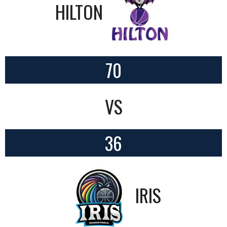
HILTON
70
VS
36
IRIS