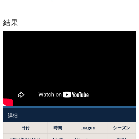
結果
詳細
日付
時間
League
シーズン