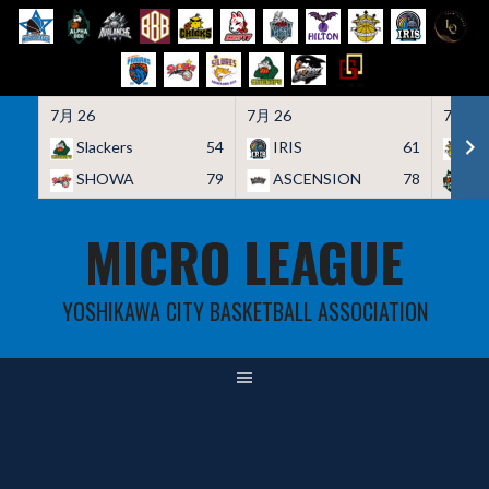
7月 26
7月 26
7月 26
Slackers
54
IRIS
61
HO
SHOWA
79
ASCENSION
78
A
Skip
MICRO LEAGUE
to
content
YOSHIKAWA CITY BASKETBALL ASSOCIATION