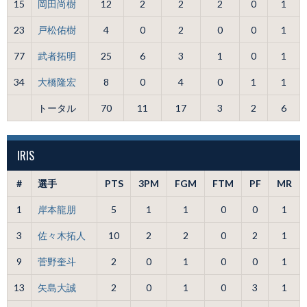
15
岡田尚樹
12
2
2
2
0
1
23
戸松佑樹
4
0
2
0
0
1
77
武者拓明
25
6
3
1
0
1
34
大橋隆宏
8
0
4
0
1
1
トータル
70
11
17
3
2
6
IRIS
#
選手
PTS
3PM
FGM
FTM
PF
MR
1
岸本龍朋
5
1
1
0
0
1
3
佐々木拓人
10
2
2
0
2
1
9
菅野奎斗
2
0
1
0
0
1
13
矢島大誠
2
0
1
0
3
1