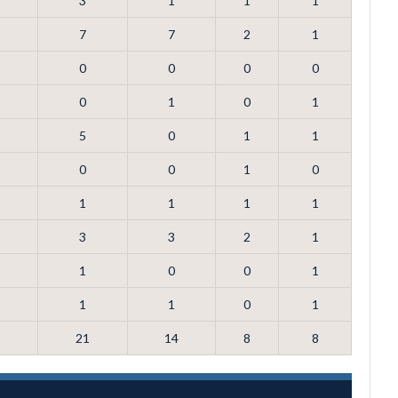
3
1
1
1
7
7
2
1
0
0
0
0
0
1
0
1
5
0
1
1
0
0
1
0
1
1
1
1
3
3
2
1
1
0
0
1
1
1
0
1
21
14
8
8