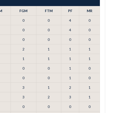
M
FGM
FTM
PF
MR
0
0
4
0
0
0
4
0
0
0
0
0
2
1
1
1
1
1
1
1
0
0
1
0
0
0
1
0
3
1
2
1
3
2
3
1
0
0
0
0