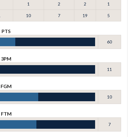
1
2
2
1
1
10
7
19
5
PTS
60
3PM
11
FGM
10
FTM
7