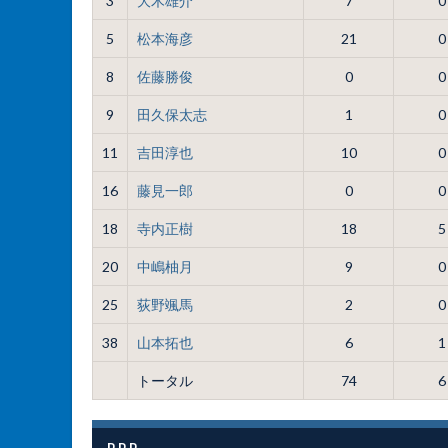
3
大木雄介
7
0
5
松本海彦
21
0
8
佐藤勝俊
0
0
9
田久保太志
1
0
11
吉田淳也
10
0
16
藤見一郎
0
0
18
寺内正樹
18
5
20
中嶋柚月
9
0
25
荻野颯馬
2
0
38
山本拓也
6
1
トータル
74
6