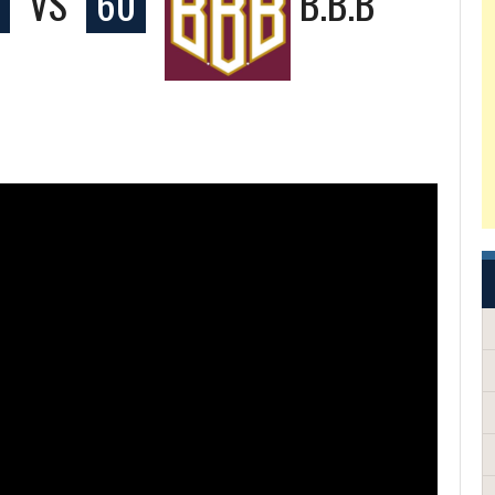
VS
60
B.B.B