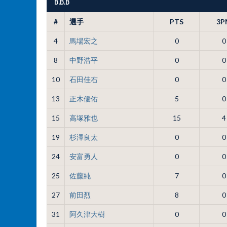
B.B.B
#
選手
PTS
3P
4
馬場宏之
0
0
8
中野浩平
0
0
10
石田佳右
0
0
13
正木優佑
5
0
15
高塚雅也
15
4
19
杉澤良太
0
0
24
安富勇人
0
0
25
佐藤純
7
0
27
前田烈
8
0
31
阿久津大樹
0
0