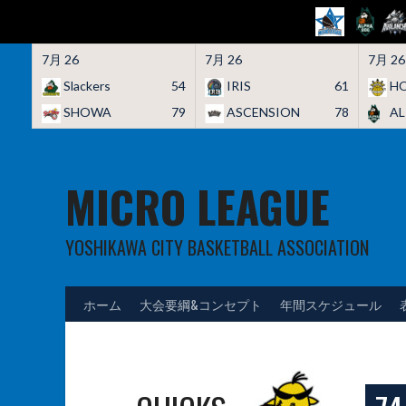
7月 26
7月 26
7月 26
Slackers
54
IRIS
61
HO
SHOWA
79
ASCENSION
78
A
Skip
to
content
MICRO LEAGUE
YOSHIKAWA CITY BASKETBALL ASSOCIATION
ホーム
大会要綱&コンセプト
年間スケジュール