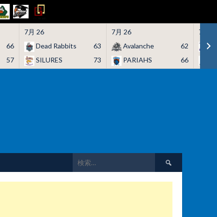
7月 26
7月 26
7月 2
66
Dead Rabbits
63
Avalanche
62
H
57
SILURES
73
PARIAHS
66
C
検
索: