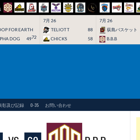
7月 26
7月 26
OP FOR EARTH
TELIOTT
88
荻島バスケット
72
LPHA DOG
49
CHICKS
58
B.B.B
表彰及び記録
O-35
お問い合わせ