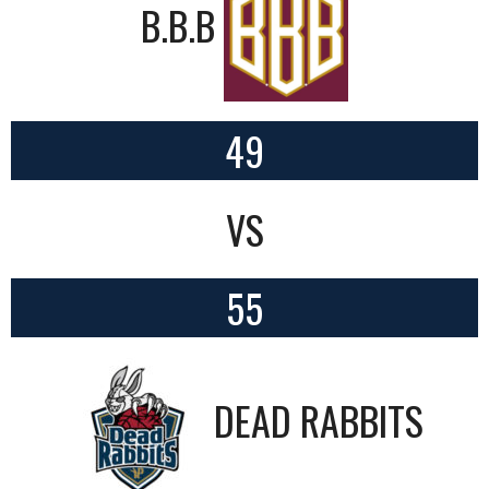
B.B.B
49
VS
55
DEAD RABBITS