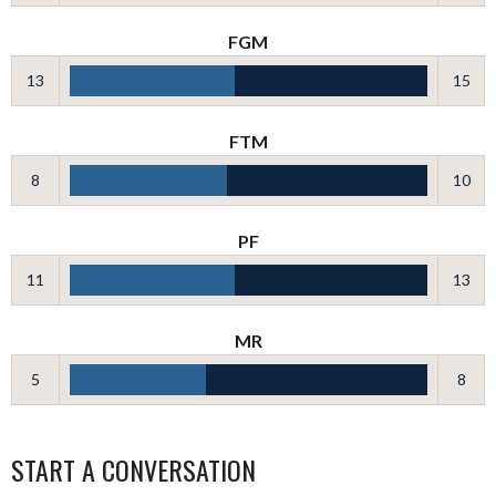
FGM
13
15
FTM
8
10
PF
11
13
MR
5
8
START A CONVERSATION