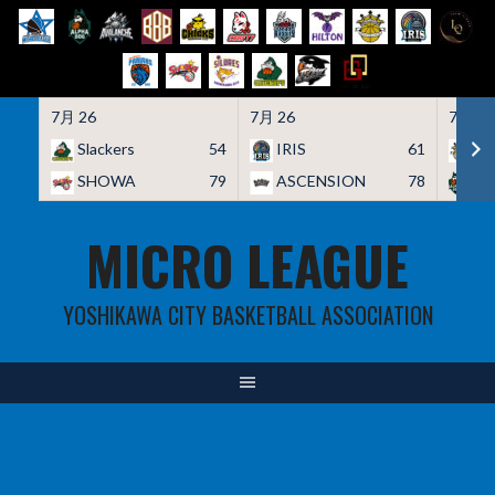
7月 26
7月 26
7月 26
Slackers
54
IRIS
61
HO
SHOWA
79
ASCENSION
78
A
Skip
MICRO LEAGUE
to
content
YOSHIKAWA CITY BASKETBALL ASSOCIATION