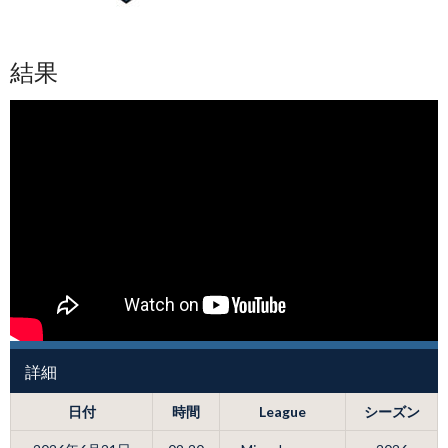
結果
詳細
日付
時間
League
シーズン