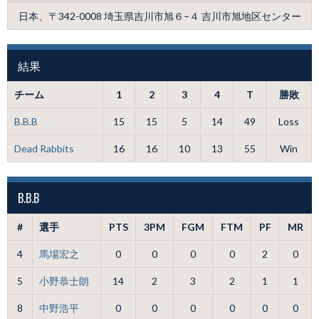
日本、〒342-0008 埼玉県吉川市旭６−４ 吉川市旭地区センター
結果
チーム
1
2
3
4
T
勝敗
B.B.B
15
15
5
14
49
Loss
Dead Rabbits
16
16
10
13
55
Win
B.B.B
#
選手
PTS
3PM
FGM
FTM
PF
MR
4
馬場宏之
0
0
0
0
2
0
5
小野恭士朗
14
2
3
2
1
1
8
中野浩平
0
0
0
0
0
0