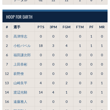
HOOP FOR EARTH
#
選手
PTS
3PM
FGM
FTM
PF
MR
0
高津惇志
0
0
0
0
1
0
2
小松パベル
18
3
4
1
1
1
6
福田謙次郎
0
0
0
0
0
0
7
上田恭彬
0
0
0
0
0
0
12
萩野僚
0
0
0
0
0
0
13
山崎良平
4
0
2
0
3
1
14
渡辺光騎
14
4
1
0
0
1
16
遠藤雅人
0
0
0
0
0
0