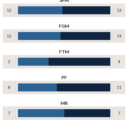
3PM
12
13
FGM
12
14
FTM
2
4
PF
8
11
MR
7
7