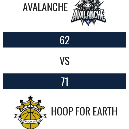
AVALANCHE
62
VS
71
HOOP FOR EARTH