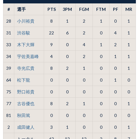
#
選手
PTS
3PM
FGM
FTM
PF
MR
28
小川裕貴
8
1
2
1
0
1
31
渋谷駿
22
6
2
0
4
1
33
木下大輝
9
0
4
1
2
1
34
宇佐美嘉峰
4
0
2
0
1
1
39
寺光広貴
8
2
1
0
0
1
64
松下龍
0
0
0
0
1
0
75
野口裕貴
0
0
0
0
0
0
77
古谷優也
8
2
1
0
0
1
81
秋田篤
0
0
0
0
0
0
2
成田健人
3
1
0
0
0
1
トータル
62
12
12
2
8
7