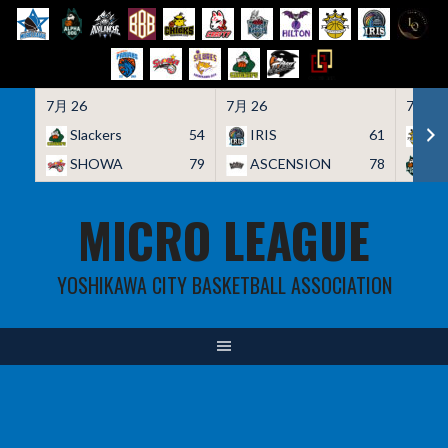
7月 26
7月 26
7月 26
Slackers
54
IRIS
61
HO
SHOWA
79
ASCENSION
78
A
Skip
MICRO LEAGUE
to
content
YOSHIKAWA CITY BASKETBALL ASSOCIATION