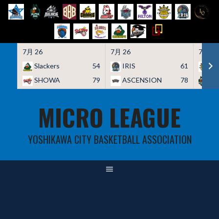
7月 26
7月 26
7月 26
Slackers
54
IRIS
61
HO
SHOWA
79
ASCENSION
78
A
Skip
MICRO LEAGUE
to
content
YOSHIKAWA CITY BASKETBALL ASSOCIATION