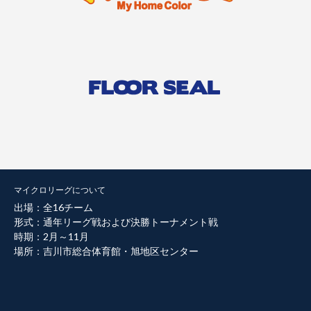
マイクロリーグについて
出場：全16チーム
形式：通年リーグ戦および決勝トーナメント戦
時期：2月～11月
場所：吉川市総合体育館・旭地区センター