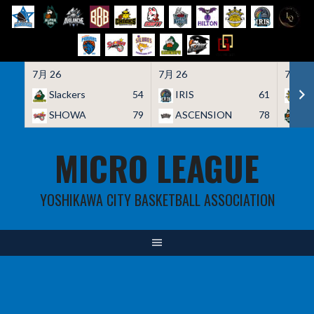
7月 26
7月 26
7月 26
Slackers
54
IRIS
61
HO
SHOWA
79
ASCENSION
78
A
Skip
MICRO LEAGUE
to
content
YOSHIKAWA CITY BASKETBALL ASSOCIATION