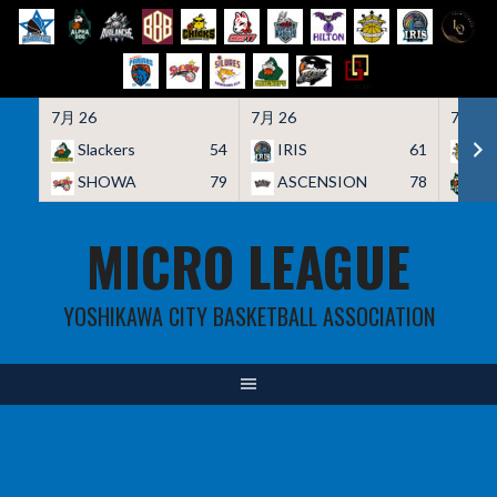
7月 26
7月 26
7月 26
Slackers
54
IRIS
61
HO
SHOWA
79
ASCENSION
78
A
Skip
MICRO LEAGUE
to
content
YOSHIKAWA CITY BASKETBALL ASSOCIATION