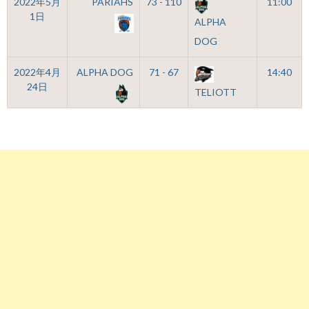
2022年5月
PARIAHS
73 - 110
11:00
1日
ALPHA
DOG
2022年4月
ALPHA DOG
71 - 67
14:40
24日
TELIOTT