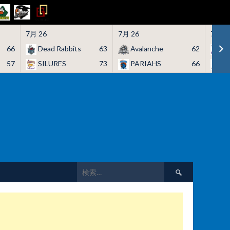
7月 26
7月 26
7月 2
66
Dead Rabbits
63
Avalanche
62
H
57
SILURES
73
PARIAHS
66
C
検
索: