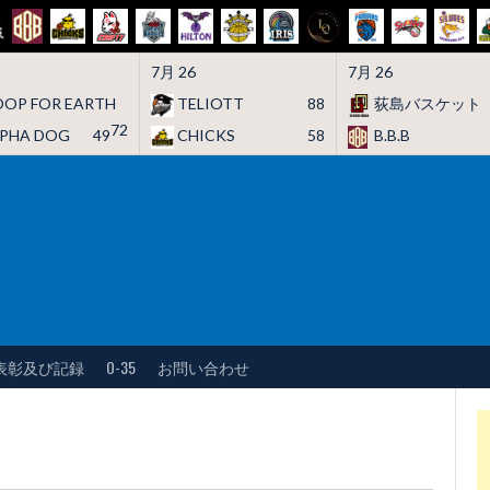
7月 26
7月 26
OP FOR EARTH
TELIOTT
88
荻島バスケット
72
LPHA DOG
49
CHICKS
58
B.B.B
表彰及び記録
O-35
お問い合わせ