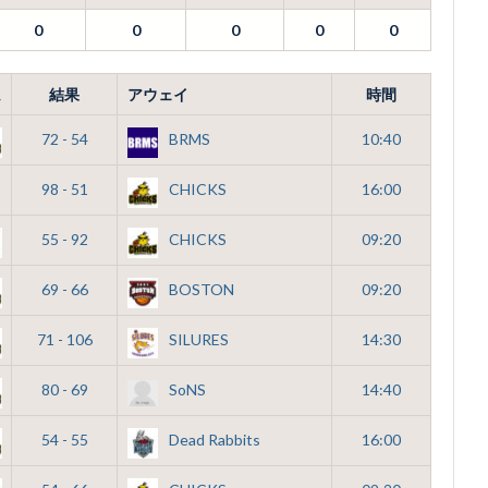
0
0
0
0
0
ム
結果
アウェイ
時間
72 - 54
BRMS
10:40
98 - 51
CHICKS
16:00
55 - 92
CHICKS
09:20
69 - 66
BOSTON
09:20
71 - 106
SILURES
14:30
80 - 69
SoNS
14:40
54 - 55
Dead Rabbits
16:00