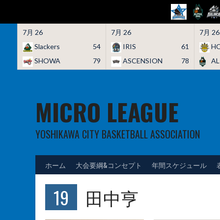
7月 26
7月 26
7月 26
Slackers
54
IRIS
61
HO
SHOWA
79
ASCENSION
78
A
Skip
to
content
MICRO LEAGUE
YOSHIKAWA CITY BASKETBALL ASSOCIATION
ホーム
大会要綱&コンセプト
年間スケジュール
19
田中亨