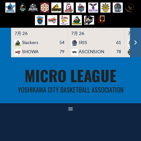
7月 26
7月 26
7月 26
Slackers
54
IRIS
61
HO
SHOWA
79
ASCENSION
78
A
Skip
MICRO LEAGUE
to
content
YOSHIKAWA CITY BASKETBALL ASSOCIATION