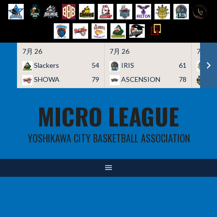
7月 26
7月 26
7月 26
Slackers
54
IRIS
61
HO
SHOWA
79
ASCENSION
78
A
Skip
MICRO LEAGUE
to
content
YOSHIKAWA CITY BASKETBALL ASSOCIATION