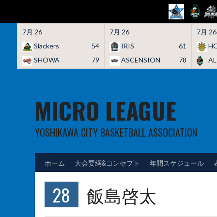
7月 26
7月 26
7月 26
Slackers
54
IRIS
61
HO
SHOWA
79
ASCENSION
78
A
Skip
to
content
MICRO LEAGUE
YOSHIKAWA CITY BASKETBALL ASSOCIATION
ホーム
大会要綱&コンセプト
年間スケジュール
28
飯島啓太