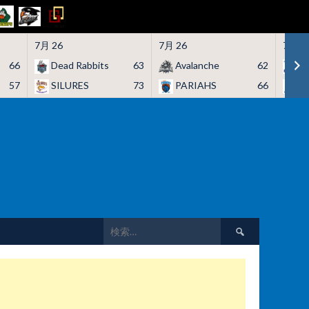
7月 26
7月 26
7月 2
66
Dead Rabbits
63
Avalanche
62
H
57
SILURES
73
PARIAHS
66
C
検
索: