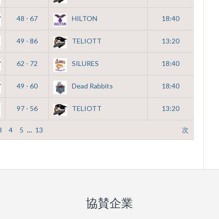
48 - 67
HILTON
18:40
49 - 86
TELIOTT
13:20
62 - 72
SILURES
18:40
49 - 60
Dead Rabbits
18:40
97 - 56
TELIOTT
13:20
3
4
5
…
13
次
協賛企業