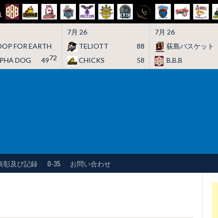
7月 26
7月 26
OP FOR EARTH
TELIOTT
88
荻島バスケット
72
LPHA DOG
49
CHICKS
58
B.B.B
表彰及び記録
O-35
お問い合わせ