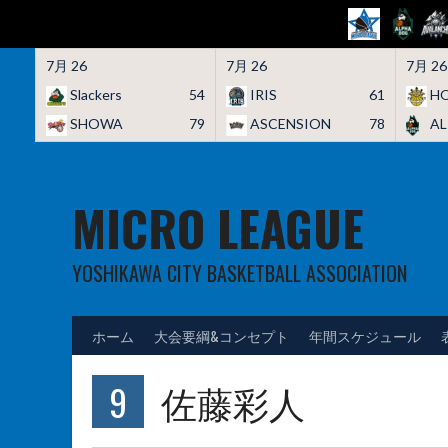
7月 26
7月 26
7月 26
Slackers
54
IRIS
61
HO
SHOWA
79
ASCENSION
78
A
Skip
to
content
MICRO LEAGUE
YOSHIKAWA CITY BASKETBALL ASSOCIATION
ホーム
大会要綱&コンセプト
年間スケジュール
9
佐藤彩人