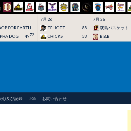
7月 26
7月 26
OP FOR EARTH
TELIOTT
88
荻島バスケット
72
LPHA DOG
49
CHICKS
58
B.B.B
表彰及び記録
O-35
お問い合わせ