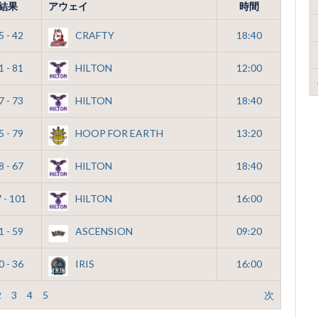
結果
アウェイ
時間
5 - 42
CRAFTY
18:40
1 - 81
HILTON
12:00
7 - 73
HILTON
18:40
5 - 79
HOOP FOR EARTH
13:20
8 - 67
HILTON
18:40
 - 101
HILTON
16:00
1 - 59
ASCENSION
09:20
0 - 36
IRIS
16:00
2
3
4
5
次