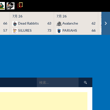
7月 26
7月 26
7月 2
66
Dead Rabbits
63
Avalanche
62
H
57
SILURES
73
PARIAHS
66
C
検
索: