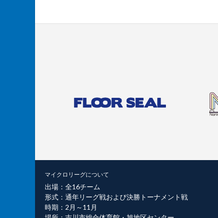
マイクロリーグについて
出場：全16チーム
形式：通年リーグ戦および決勝トーナメント戦
時期：2月～11月
場所：吉川市総合体育館・旭地区センター