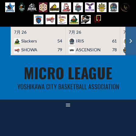
7月 26
7月 26
7月 26
Slackers
54
IRIS
61
HO
SHOWA
79
ASCENSION
78
A
Skip
MICRO LEAGUE
to
content
YOSHIKAWA CITY BASKETBALL ASSOCIATION