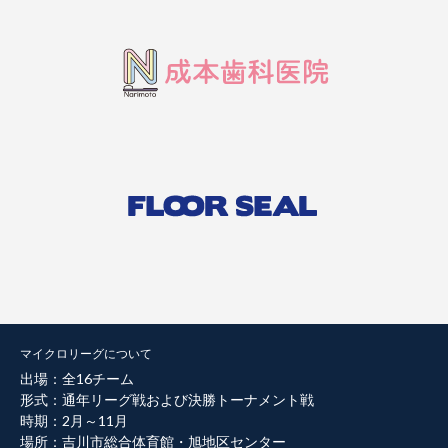
マイクロリーグについて
出場：全16チーム
形式：通年リーグ戦および決勝トーナメント戦
時期：2月～11月
場所：吉川市総合体育館・旭地区センター