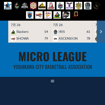
7月 26
7月 26
7月 26
Slackers
54
IRIS
61
HO
SHOWA
79
ASCENSION
78
A
Skip
MICRO LEAGUE
to
content
YOSHIKAWA CITY BASKETBALL ASSOCIATION