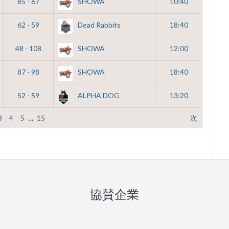
85 - 67
SHOWA
10:40
62 - 59
Dead Rabbits
18:40
48 - 108
SHOWA
12:00
87 - 98
SHOWA
18:40
52 - 59
ALPHA DOG
13:20
3
4
5
…
15
次
協賛企業