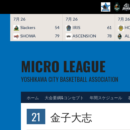
7月 26
7月 26
7月 26
Slackers
54
IRIS
61
HO
SHOWA
79
ASCENSION
78
A
Skip
to
content
MICRO LEAGUE
YOSHIKAWA CITY BASKETBALL ASSOCIATION
ホーム
大会要綱&コンセプト
年間スケジュール
21
金子大志