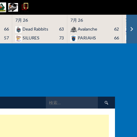
7月 26
7月 26
7月 2
66
Dead Rabbits
63
Avalanche
62
H
57
SILURES
73
PARIAHS
66
C
検
索: